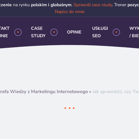
czenie
na rynku
polskim i globalnym
.
Sprawdź case study
. Trener
pozy
Napisz do mnie
TAKT
CASE
USŁUGI
WY
OPINIE
NIE
STUDY
SEO
/ BI
trefa Wiedzy z Marketingu Internetowego
»
Jak sprawdzić, czy Tw