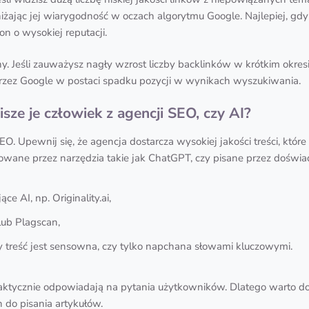
bniżając jej wiarygodność w oczach algorytmu Google. Najlepiej, g
n o wysokiej reputacji.
. Jeśli zauważysz nagły wzrost liczby backlinków w krótkim okres
zez Google w postaci spadku pozycji w wynikach wyszukiwania.
pisze je człowiek z agencji SEO, czy AI?
. Upewnij się, że agencja dostarcza wysokiej jakości treści, które
rowane przez narzędzia takie jak ChatGPT, czy pisane przez dośw
e AI, np. Originality.ai,
lub Plagscan,
y treść jest sensowna, czy tylko napchana słowami kluczowymi.
 faktycznie odpowiadają na pytania użytkowników. Dlatego warto dop
 do pisania artykułów.