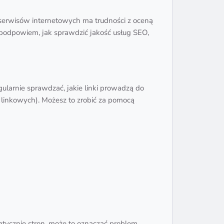
li serwisów internetowych ma trudności z oceną
 podpowiem, jak sprawdzić jakość usług SEO,
gularnie sprawdzać, jakie linki prowadzą do
m linkowych). Możesz to zrobić za pomocą
atycznie stron, może to oznaczać problem.