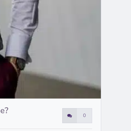
ie?
0