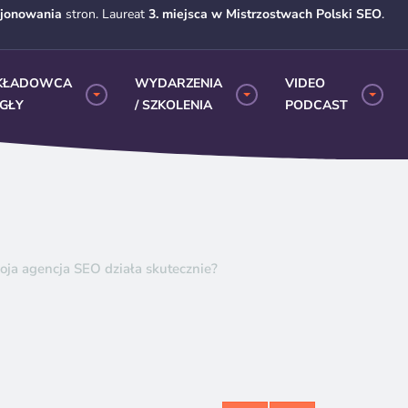
cjonowania
stron. Laureat
3. miejsca w Mistrzostwach Polski SEO
.
KŁADOWCA
WYDARZENIA
VIDEO
EGŁY
/ SZKOLENIA
PODCAST
oja agencja SEO działa skutecznie?