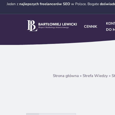
Jeden z
najlepszych freelancerów SEO
w Polsce. Bogate
doświad
KON
CENNIK
DO M
Strona główna
»
Strefa Wiedzy
»
S