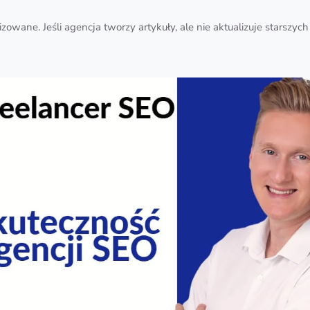
zowane. Jeśli agencja tworzy artykuły, ale nie aktualizuje starszy