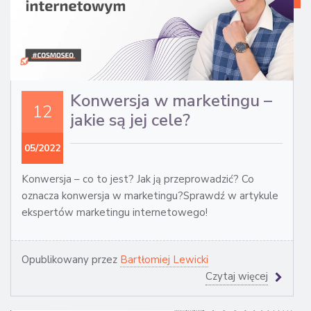
WI
Z
MA
IN
Konwersja w marketingu –
12
jakie są jej cele?
05/2022
Konwersja – co to jest? Jak ją przeprowadzić? Co
oznacza konwersja w marketingu?Sprawdź w artykule
ekspertów marketingu internetowego!
Opublikowany przez
Bartłomiej Lewicki
Czytaj więcej