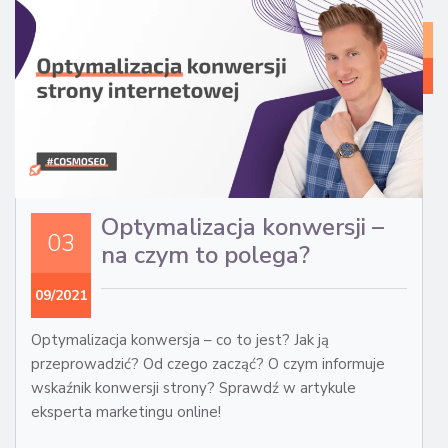
WI
Z
MA
IN
Optymalizacja konwersji –
03
na czym to polega?
09/2021
Optymalizacja konwersja – co to jest? Jak ją
przeprowadzić? Od czego zacząć? O czym informuje
wskaźnik konwersji strony? Sprawdź w artykule
eksperta marketingu online!