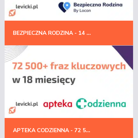
BEZPIECZNA RODZINA - 14 610 % WZROSTU W TOP10 I 3 MIEJSCE SEO W POLSCE
APTEKA CODZIENNA - 72 500+ FRAZ KLUCZOWYCH W 18 MIESIĘCY | FARMACJA