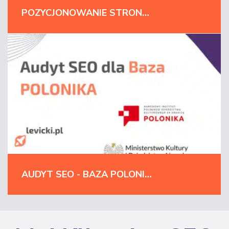
POZYCJONOWANIE STRONY MARKI GLOBALNEJ NA LAS VEGAS!
AUDYT SEO - BAZA POLONIKA | MINISTERSTWO KULTURY I DZIEDZICTWA NARODOWEGO