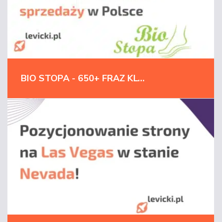
BIO STOPA - 650+ FRAZ KLUCZOWYCH W TOP3 I POZYCJA LIDERA SPRZEDAŻY W POLSCE