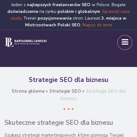
Jeden z
najlepszych freelancerów SEO
w Polsce. Bogate
doświadczenie
na rynku
polskim i globalnym
.
Sprawdź case
study
. Trener
pozycjonowania
stron. Laureat
3. miejsca w
Mistrzostwach Polski SEO
.
Napisz do mnie
Strategie SEO dla biznesu
Strona główna
»
Strategie SEO
»
Strategie SEO dla
biznesu
Skuteczne strategie SEO dla biznesu
Szukasz strategii marketingowych, które pomogą Twojej