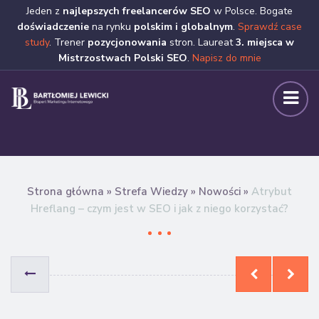
Jeden z
najlepszych freelancerów SEO
w Polsce. Bogate
doświadczenie
na rynku
polskim i globalnym
.
Sprawdź case
study
. Trener
pozycjonowania
stron. Laureat
3. miejsca w
Mistrzostwach Polski SEO
.
Napisz do mnie
Strona główna
»
Strefa Wiedzy
»
Nowości
»
Atrybut
Hreflang – czym jest w SEO i jak z niego korzystać?