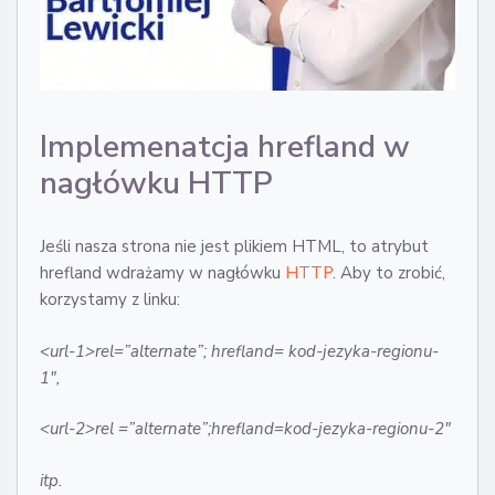
Implemenatcja hrefland w
nagłówku HTTP
Jeśli nasza strona nie jest plikiem HTML, to atrybut
hrefland wdrażamy w nagłówku
HTTP
. Aby to zrobić,
korzystamy z linku:
<url-1>rel=”alternate”; hrefland= kod-jezyka-regionu-
1″,
<url-2>rel =”alternate”;hrefland=kod-jezyka-regionu-2″
itp.