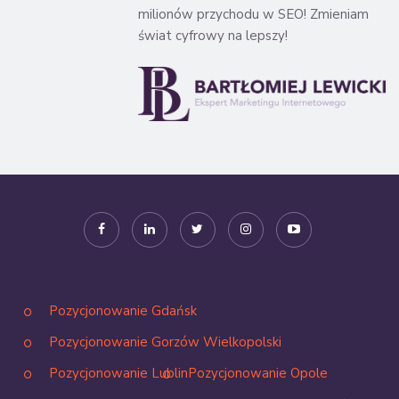
milionów przychodu w SEO! Zmieniam
świat cyfrowy na lepszy!
Pozycjonowanie Gdańsk
Pozycjonowanie Gorzów Wielkopolski
Pozycjonowanie Lublin
Pozycjonowanie Opole