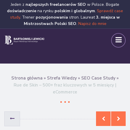
Jeden z
najlepszych freelancerów SEO
w Polsce. Bogate
doświadczenie
na rynku
polskim i globalnym
.
Sprawdź case
study
. Trener
pozycjonowania
stron. Laureat
3. miejsca w
Mistrzostwach Polski SEO
.
Napisz do mnie
Strona główna
»
Strefa Wiedzy
»
SEO Case Study
»
Rue de Skin – 500+ fraz kluczowych w 5 miesięcy |
eCommerce