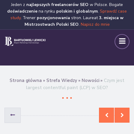
Jeden z
najlepszych freelancerów SEO
w Polsce. Bogate
doświadczenie
na rynku
polskim i globalnym
.
Sprawdź case
study
. Trener
pozycjonowania
stron. Laureat
3. miejsca w
Mistrzostwach Polski SEO
.
Napisz do mnie
Strona główna
»
Strefa Wiedzy
»
Nowości
»
Czym jest
largest contentful paint (LCP) w SEO?