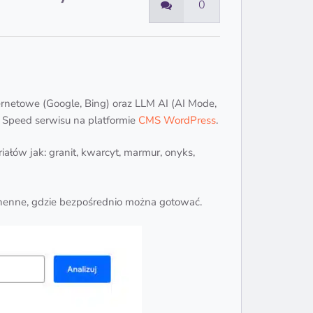
0
rnetowe (Google, Bing) oraz LLM AI (AI Mode,
 Speed serwisu na platformie
CMS WordPress
.
ałów jak: granit, kwarcyt, marmur, onyks,
uchenne, gdzie bezpośrednio można gotować.