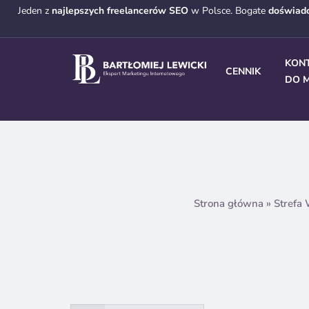
Jeden z
najlepszych freelancerów SEO
w Polsce. Bogate
doświad
KON
CENNIK
DO M
Strona główna
»
Strefa