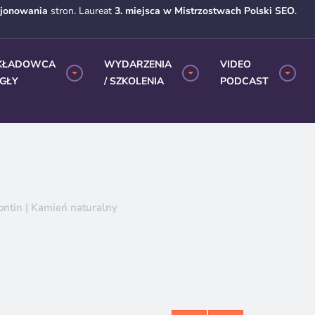
cjonowania
stron. Laureat
3. miejsca w Mistrzostwach Polski SEO
.
KŁADOWCA
WYDARZENIA
VIDEO
EGŁY
/ SZKOLENIA
PODCAST
ntin | Kamień naturalny