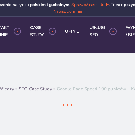
czenie
na rynku
polskim i globalnym
.
Sprawdź case study
. Trener
pozy
Napisz do mnie
TAKT
CASE
USŁUGI
WY
OPINIE
NIE
STUDY
SEO
/ BI
 Wiedzy
»
SEO Case Study
»
Google Page Speed 100 punktów – Ko