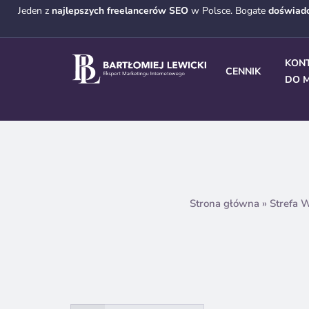
Jeden z
najlepszych freelancerów SEO
w Polsce. Bogate
doświad
KON
CENNIK
DO M
Strona główna
»
Strefa 