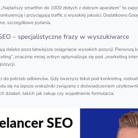
 „Najtańszy smartfon do 1000 złotych z dobrym aparatem” to zapyt
nkurencję i przyciągają traffic o wysokiej jakości. Dodatkowo Goog
ne, szczegółowe pytania.
 SEO – specjalistyczne frazy w wyszukiwarce
 daleko poza łatwiejsze osiągnięcie wysokich pozycji. Pierwszą ko
eting”, znacznie mniej witryn optymalizuje się pod „marketing int
pozycji.
ci do potrzeb odbiorców. Gdy tworzysz tekst pod konkretną, rozbu
łada się na lepsze wskaźniki związane z doświadczeniem użytkownik
h działań, takich jak zakup czy wypełnienie formularza.