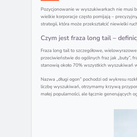
Pozycjonowanie w wyszukiwarkach nie musi być
wielkie korporacje często pomijają – precyzy
strategii, która może przekształcić niewielki 
Czym jest fraza long tail – def
Fraza long tail to szczegółowe, wielowyrazow
przeciwieństwie do ogólnych fraz jak „buty”, f
stanowią około 70% wszystkich wyszukiwań w
Nazwa „długi ogon” pochodzi od wykresu rozkła
liczbę wyszukiwań, otrzymamy krzywą przypomin
małej popularności, ale łącznie generujących o