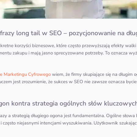
razy long tail w SEO – pozycjonowanie na dłu
kretne korzyści biznesowe, które często przewyższają efekty walki
mentu zakupu i mają jasno sprecyzowane potrzeby. To oznacza wyż
ze Marketingu Cyfrowego
wiem, że firmy skupiające się na długim o
luczem jest zrozumienie, że sukces w SEO nie zawsze oznacza byci
gon kontra strategia ogólnych słów kluczowyc
zy a strategią długiego ogona jest fundamentalna. Ogólne słowa 
i często niejasnymi intencjami wyszukiwania. Użytkownik szukając