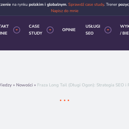
czenie
na rynku
polskim i globalnym
.
Sprawdź case study
. Trener
pozy
Napisz do mnie
TAKT
CASE
USŁUGI
WY
OPINIE
NIE
STUDY
SEO
/ BI
Wiedzy
»
Nowości
»
Fraza Long Tail (Długi Ogon): Strategia SEO i