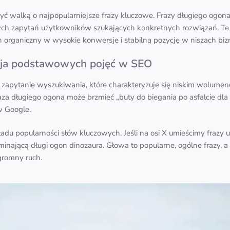
 walką o najpopularniejsze frazy kluczowe. Frazy długiego ogona
jnych zapytań użytkowników szukających konkretnych rozwiązań. 
ruch organiczny w wysokie konwersje i stabilną pozycję w niszach b
inicja podstawowych pojęć w SEO
e zapytanie wyszukiwania, które charakteryzuje się niskim wolu
raza długiego ogona może brzmieć „buty do biegania po asfalcie dla
 Google.
du popularności słów kluczowych. Jeśli na osi X umieścimy frazy 
ającą długi ogon dinozaura. Głowa to popularne, ogólne frazy, a 
gromny ruch.