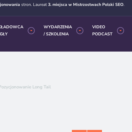
cjonowania
stron. Laureat
3. miejsca w Mistrzostwach Polski SEO
.
KŁADOWCA
WYDARZENIA
VIDEO
EGŁY
/ SZKOLENIA
PODCAST
 Pozycjonowanie Long Tail