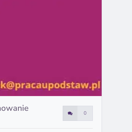
onowanie
0