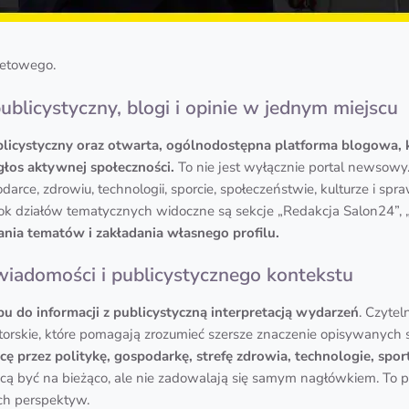
netowego.
blicystyczny, blogi i opinie w jednym miejscu
blicystyczny oraz otwarta, ogólnodostępna platforma blogowa, 
 głos aktywnej społeczności.
To nie jest wyłącznie portal newsowy.
darce, zdrowiu, technologii, sporcie, społeczeństwie, kulturze i sp
k działów tematycznych widoczne są sekcje „Redakcja Salon24”, „
ia tematów i zakładania własnego profilu.
wiadomości i publicystycznego kontekstu
pu do informacji z publicystyczną interpretacją wydarzeń
. Czytel
autorskie, które pomagają zrozumieć szersze znaczenie opisywanych
ę przez politykę, gospodarkę, strefę zdrowia, technologie, sport
cą być na bieżąco, ale nie zadowalają się samym nagłówkiem. To p
ych perspektyw.