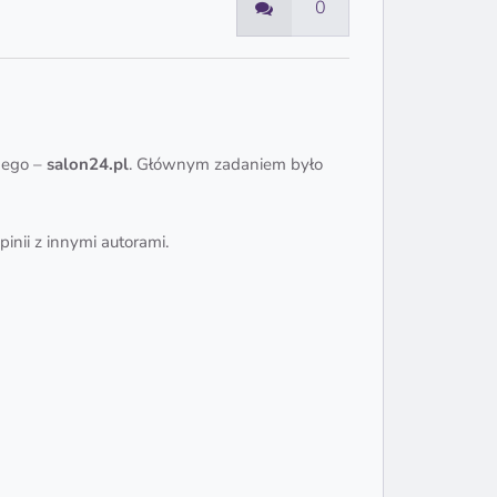
0
jnego –
salon24.pl
. Głównym zadaniem było
nii z innymi autorami.