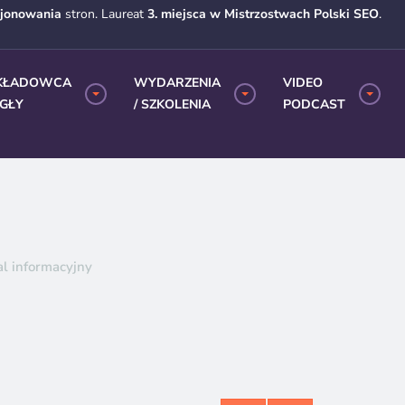
cjonowania
stron. Laureat
3. miejsca w Mistrzostwach Polski SEO
.
KŁADOWCA
WYDARZENIA
VIDEO
EGŁY
/ SZKOLENIA
PODCAST
al informacyjny