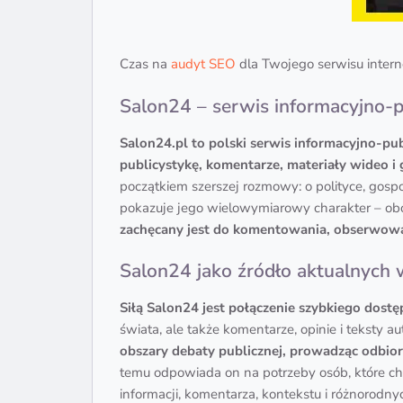
Czas na
audyt SEO
dla Twojego serwisu inter
Salon24 – serwis informacyjno-pu
Salon24.pl to polski serwis informacyjno-pu
publicystykę, komentarze, materiały wideo i
początkiem szerszej rozmowy: o polityce, gospo
pokazuje jego wielowymiarowy charakter – obo
zachęcany jest do komentowania, obserwowan
Salon24 jako źródło aktualnych 
Siłą Salon24 jest połączenie szybkiego dostę
świata, ale także komentarze, opinie i teksty 
obszary debaty publicznej, prowadząc odbiorc
temu odpowiada on na potrzeby osób, które ch
informacji, komentarza, kontekstu i różnorodn