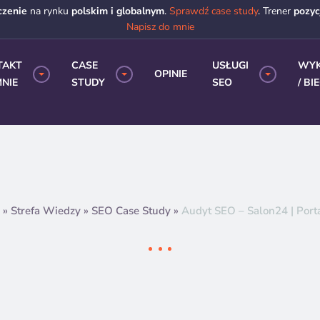
czenie
na rynku
polskim i globalnym
.
Sprawdź case study
. Trener
pozy
Napisz do mnie
TAKT
CASE
USŁUGI
WY
OPINIE
NIE
STUDY
SEO
/ BI
»
Strefa Wiedzy
»
SEO Case Study
»
Audyt SEO – Salon24 | Port