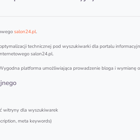
towego
salon24.pl
.
optymalizacji technicznej pod wyszukiwarki dla portalu informacy
internetowego salon24.pl.
Wygodna platforma umożliwiająca prowadzenie bloga i wymianę opi
yjnego
ść witryny dla wyszukiwarek
scription, meta keywords)