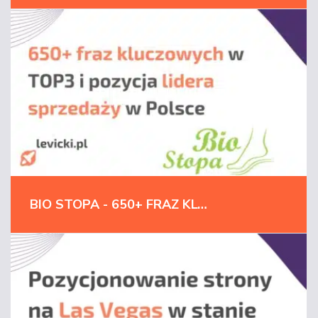
BIO STOPA - 650+ FRAZ KLUCZOWYCH W TOP3 I POZYCJA LIDERA SPRZEDAŻY W POLSCE