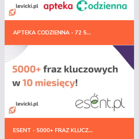
APTEKA CODZIENNA - 72 500+ FRAZ KLUCZOWYCH W 18 MIESIĘCY | FARMACJA
ESENT - 5000+ FRAZ KLUCZOWYCH W 10 MIESIĘCY!