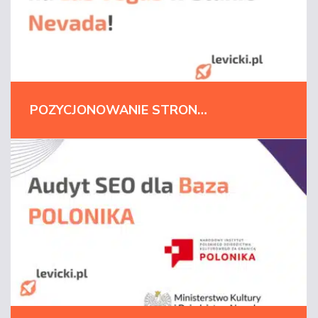
POZYCJONOWANIE STRONY MARKI GLOBALNEJ NA LAS VEGAS!