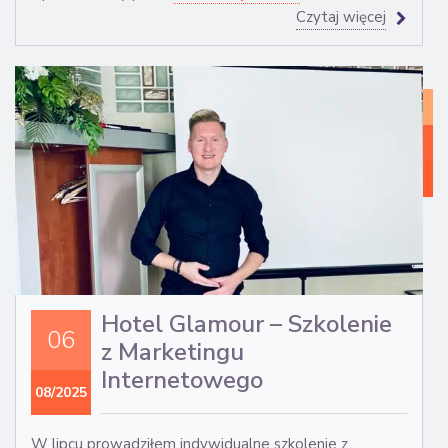
Czytaj więcej
WI
Z
MA
IN
Hotel Glamour – Szkolenie
06
z Marketingu
Internetowego
08/2025
W lipcu prowadziłem indywidualne szkolenie z