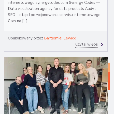
internetowego synergycodes.com Synergy Codes —
Data visualization agency for data products Audyt
SEO – etap I pozycjonowania serwisu internetowego
Czas na […]
Opublikowany przez
Bartłomiej Lewicki
Czytaj więcej
WI
Z
MA
IN