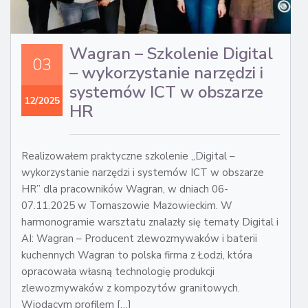
MA
IN
Wagran – Szkolenie Digital
03
– wykorzystanie narzędzi i
systemów ICT w obszarze
12/2025
HR
Realizowałem praktyczne szkolenie „Digital –
wykorzystanie narzędzi i systemów ICT w obszarze
HR” dla pracowników Wagran, w dniach 06-
07.11.2025 w Tomaszowie Mazowieckim. W
harmonogramie warsztatu znalazły się tematy Digital i
AI: Wagran – Producent zlewozmywaków i baterii
kuchennych Wagran to polska firma z Łodzi, która
opracowała własną technologię produkcji
zlewozmywaków z kompozytów granitowych.
Wiodącym profilem […]