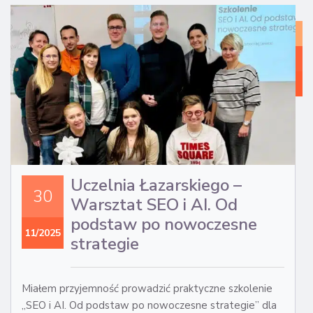
WI
Z
MA
IN
Uczelnia Łazarskiego –
30
Warsztat SEO i AI. Od
podstaw po nowoczesne
11/2025
strategie
Miałem przyjemność prowadzić praktyczne szkolenie
„SEO i AI. Od podstaw po nowoczesne strategie” dla