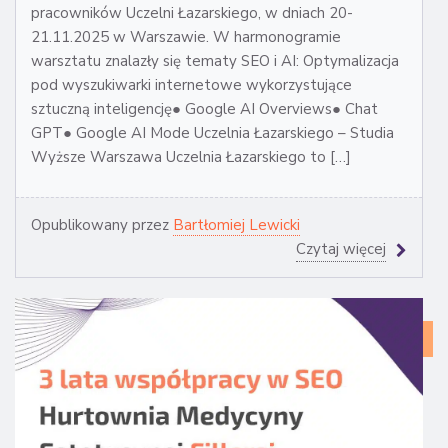
pracowników Uczelni Łazarskiego, w dniach 20-
21.11.2025 w Warszawie. W harmonogramie
warsztatu znalazły się tematy SEO i AI: Optymalizacja
pod wyszukiwarki internetowe wykorzystujące
sztuczną inteligencję● Google AI Overviews● Chat
GPT● Google AI Mode Uczelnia Łazarskiego – Studia
Wyższe Warszawa Uczelnia Łazarskiego to […]
Opublikowany przez
Bartłomiej Lewicki
Czytaj więcej
CA
ST