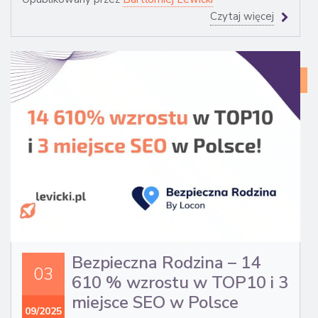
Czytaj więcej
CA
ST
Bezpieczna Rodzina – 14
03
610 % wzrostu w TOP10 i 3
miejsce SEO w Polsce
09/2025