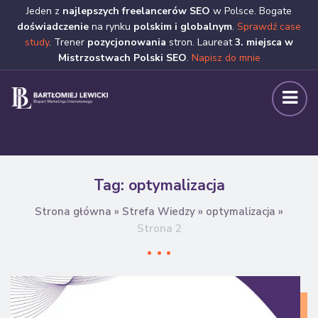
Jeden z
najlepszych freelancerów SEO
w Polsce. Bogate
doświadczenie
na rynku
polskim i globalnym
.
Sprawdź case
study
. Trener
pozycjonowania
stron. Laureat
3. miejsca w
Mistrzostwach Polski SEO
.
Napisz do mnie
Tag:
optymalizacja
Strona główna
»
Strefa Wiedzy
»
optymalizacja
»
Strona 2