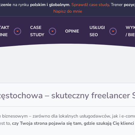
czenie
na rynku
polskim i globalnym
.
Sprawdź case study
. Trener
pozy
Napisz do mnie
TAKT
CASE
USŁUGI
WY
OPINIE
NIE
STUDY
SEO
/ BI
ęstochowa – skuteczny freelancer
 biznesowym – zarówno dla lokalnych usługodawców, jak i e-comm
est to,
czy Twoja strona pojawia się tam, gdzie szukają Cię klienci