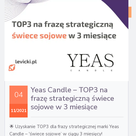
CA
ST
Yeas Candle – TOP3 na
04
frazę strategiczną świece
sojowe w 3 miesiące
11/2021
🌟 Uzyskanie TOP3 dla frazy strategicznej marki Yeas
Candle – 'świece sojowe’ w ciągu 3 miesięcy!