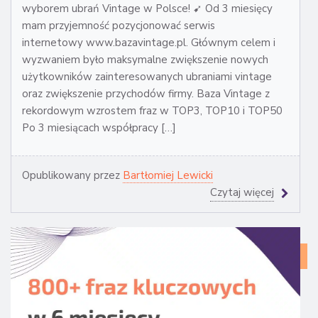
wyborem ubrań Vintage w Polsce! ➹ Od 3 miesięcy
mam przyjemność pozycjonować serwis
internetowy www.bazavintage.pl. Głównym celem i
wyzwaniem było maksymalne zwiększenie nowych
użytkowników zainteresowanych ubraniami vintage
oraz zwiększenie przychodów firmy. Baza Vintage z
rekordowym wzrostem fraz w TOP3, TOP10 i TOP50
Po 3 miesiącach współpracy […]
Opublikowany przez
Bartłomiej Lewicki
Czytaj więcej
CA
ST