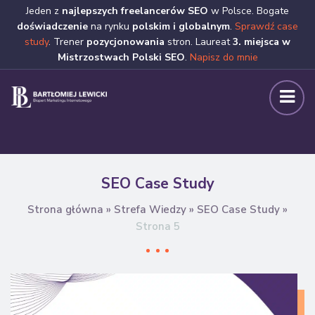
Jeden z
najlepszych freelancerów SEO
w Polsce. Bogate
doświadczenie
na rynku
polskim i globalnym
.
Sprawdź case
study
. Trener
pozycjonowania
stron. Laureat
3. miejsca w
Mistrzostwach Polski SEO
.
Napisz do mnie
SEO Case Study
Strona główna
»
Strefa Wiedzy
»
SEO Case Study
»
Strona 5