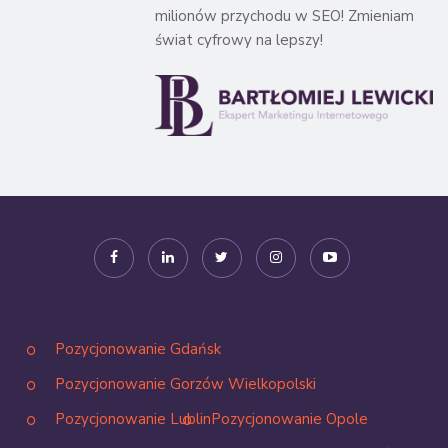
milionów przychodu w SEO! Zmieniam
świat cyfrowy na lepszy!
Pozycjonowanie Gdańsk
Pozycjonowanie Gorzów Wielkopolski
Pozycjonowanie Lublin
Pozycjonowanie Opole