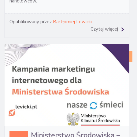
handlowców.
Opublikowany przez
Bartłomiej Lewicki
Czytaj więcej
CA
ST
Ministerstwo Środowiska –